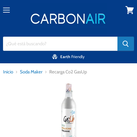
Menú
Ver
carrito
Earth
Friendly
Inicio
Soda Maker
Recarga Co2 GasUp