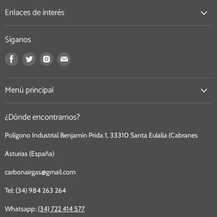
Enlaces de interés
Síganos
Encuéntrenos
Encuéntrenos
Encuéntrenos
Encuéntrenos
en
en
en
en
Facebook
Twitter
Instagram
Correo
Menú principal
electrónico
¿Dónde encontrarnos?
Polígono Industrial Benjamin Prida 1, 33310 Santa Eulalia (Cabranes
Asturias (España)
carbonairgas@gmail.com
Tel: (34) 984 263 264
Whatsapp:
(34) 722 414 577