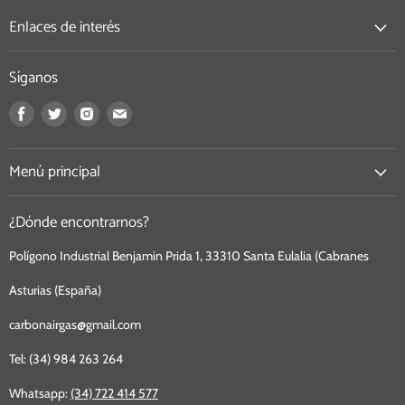
Enlaces de interés
Síganos
Encuéntrenos
Encuéntrenos
Encuéntrenos
Encuéntrenos
en
en
en
en
Facebook
Twitter
Instagram
Correo
Menú principal
electrónico
¿Dónde encontrarnos?
Polígono Industrial Benjamin Prida 1, 33310 Santa Eulalia (Cabranes
Asturias (España)
carbonairgas@gmail.com
Tel: (34) 984 263 264
Whatsapp:
(34) 722 414 577